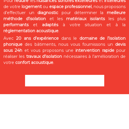
Pour
réduire
les
nuisances sonores extérieures
et
intérieures
de votre
logement
ou
espace professionnel
, nous proposons
d’effectuer un
diagnostic
pour déterminer la
meilleure
méthode d’isolation
et les
matériaux isolants
les plus
performants
et
adaptés
à votre situation et à la
réglementation acoustique
.
Avec
20 ans d’expérience
dans le
domaine de l’isolation
phonique
des bâtiments, nous vous fournissons un
devis
sous 24h
et vous proposons une
intervention rapide
pour
réaliser les
travaux d’isolation
nécessaires à l’amélioration de
votre
confort acoustique
.
Obtenez votre devis gratuit