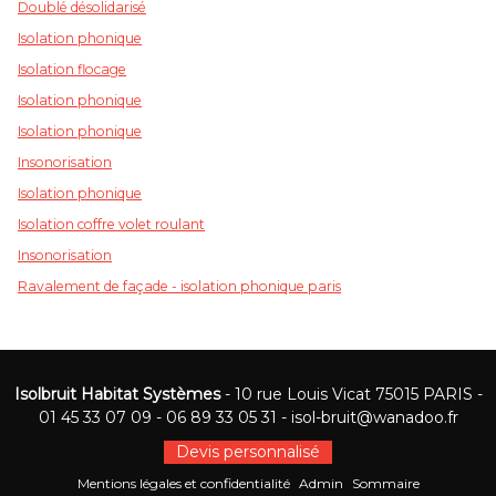
Doublé désolidarisé
Isolation phonique
Isolation flocage
Isolation phonique
Isolation phonique
Insonorisation
Isolation phonique
Isolation coffre volet roulant
Insonorisation
Ravalement de façade - isolation phonique paris
Isolbruit Habitat Systèmes
- 10 rue Louis Vicat 75015 PARIS -
01 45 33 07 09
-
06 89 33 05 31
-
isol-bruit@wanadoo.fr
Devis personnalisé
Mentions légales et confidentialité
Admin
Sommaire